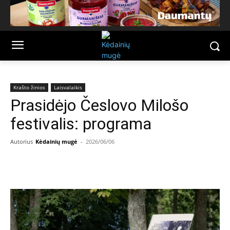
Krašto žinios
Laisvalaikis
Prasidėjo Česlovo Milošo
festivalis: programa
Autorius
Kėdainių mugė
-
2026/06/06
Facebook
Email