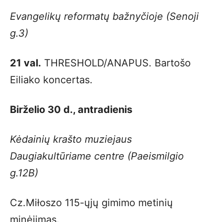
Evangelikų reformatų bažnyčioje (Senoji
g.3)
21 val.
THRESHOLD/ANAPUS. Bartošo
Eiliako koncertas.
Birželio 30 d., antradienis
Kėdainių krašto muziejaus
Daugiakultūriame centre (Paeismilgio
g.12B)
Cz.Miłoszo 115-ųjų gimimo metinių
minėjimas.