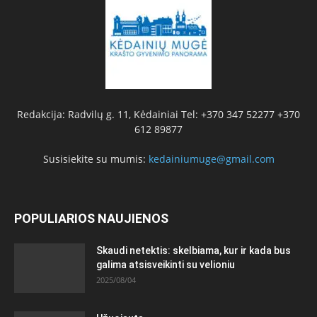
Redakcija: Radvilų g. 11, Kėdainiai Tel: +370 347 52277 +370
612 89877
Susisiekite su mumis:
kedainiumuge@gmail.com
POPULIARIOS NAUJIENOS
Skaudi netektis: skelbiama, kur ir kada bus
galima atsisveikinti su velioniu
2025/08/04