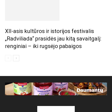
XII-asis kultūros ir istorijos festivalis
„Radviliada“ prasidės jau kitą savaitgalį:
renginiai – iki rugsėjo pabaigos