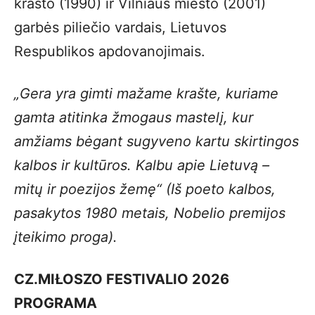
krašto (1990) ir Vilniaus miesto (2001)
garbės piliečio vardais, Lietuvos
Respublikos apdovanojimais.
„Gera yra gimti mažame krašte, kuriame
gamta atitinka žmogaus mastelį, kur
amžiams bėgant sugyveno kartu skirtingos
kalbos ir kultūros. Kalbu apie Lietuvą –
mitų ir poezijos žemę“
(Iš poeto kalbos,
pasakytos 1980 metais, Nobelio premijos
įteikimo proga).
CZ.MIŁOSZO FESTIVALIO 2026
PROGRAMA