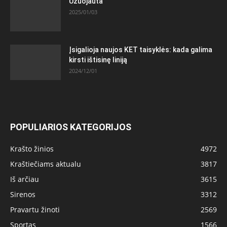
Užuojauta
2025/01/03
Įsigalioja naujos KET taisyklės: kada galima
kirsti ištisinę liniją
2024/12/01
POPULIARIOS KATEGORIJOS
Krašto žinios
4972
Kraštiečiams aktualu
3817
Iš arčiau
3615
Sirenos
3312
Pravartu žinoti
2569
Sportas
1566