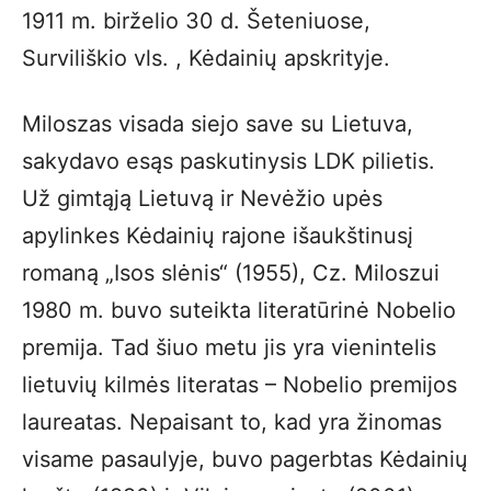
1911 m. birželio 30 d. Šeteniuose,
Surviliškio vls. , Kėdainių apskrityje.
Miloszas visada siejo save su Lietuva,
sakydavo esąs paskutinysis LDK pilietis.
Už gimtąją Lietuvą ir Nevėžio upės
apylinkes Kėdainių rajone išaukštinusį
romaną „Isos slėnis“ (1955), Cz. Miloszui
1980 m. buvo suteikta literatūrinė Nobelio
premija. Tad šiuo metu jis yra vienintelis
lietuvių kilmės literatas – Nobelio premijos
laureatas. Nepaisant to, kad yra žinomas
visame pasaulyje, buvo pagerbtas Kėdainių