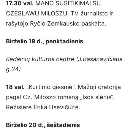
17.30 val.
MANO SUSITIKIMAI SU
CZESŁAWU MIŁOSZU. TV žurnalisto ir
rašytojo Ryčio Zemkausko paskaita.
Birželio 19 d., penktadienis
Kėdainių kultūros centre (J.Basanavičiaus
g.24)
18 val.
„Kurtinio giesmė“. Mažoji oratorija
pagal Cz. Miłoszo romaną „Isos slėnis“.
Režisierė Erika Usevičiūtė.
Birželio 20 d., šeštadienis