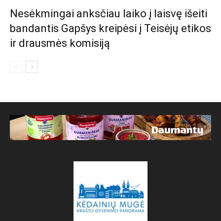
Nesėkmingai anksčiau laiko į laisvę išeiti
bandantis Gapšys kreipėsi į Teisėjų etikos
ir drausmės komisiją