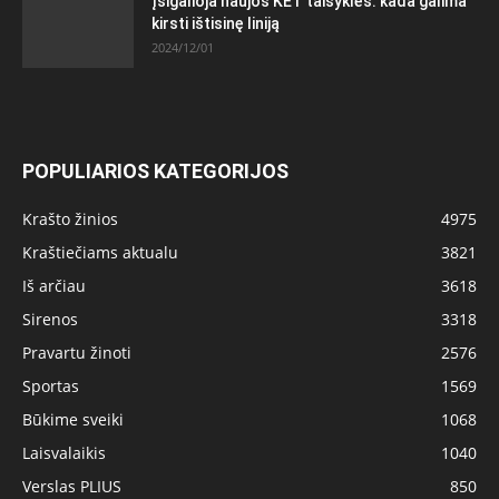
Įsigalioja naujos KET taisyklės: kada galima
kirsti ištisinę liniją
2024/12/01
POPULIARIOS KATEGORIJOS
Krašto žinios
4975
Kraštiečiams aktualu
3821
Iš arčiau
3618
Sirenos
3318
Pravartu žinoti
2576
Sportas
1569
Būkime sveiki
1068
Laisvalaikis
1040
Verslas PLIUS
850