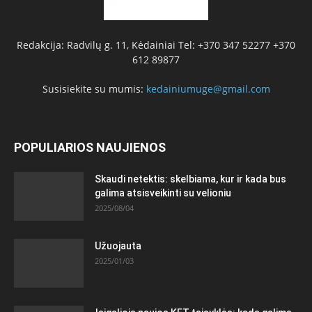
Redakcija: Radvilų g. 11, Kėdainiai Tel: +370 347 52277 +370
612 89877
Susisiekite su mumis:
kedainiumuge@gmail.com
POPULIARIOS NAUJIENOS
Skaudi netektis: skelbiama, kur ir kada bus
galima atsisveikinti su velioniu
2025/08/04
Užuojauta
2025/01/03