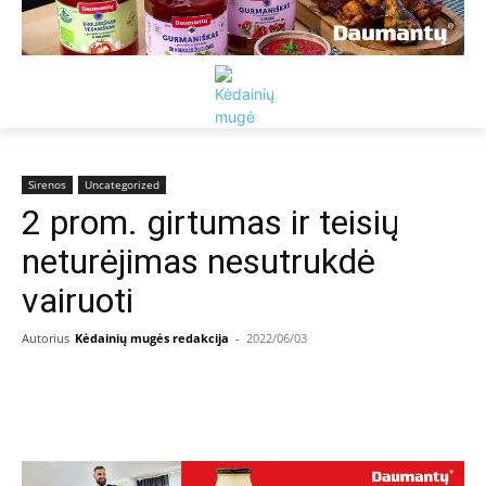
Sirenos
Uncategorized
2 prom. girtumas ir teisių
neturėjimas nesutrukdė
vairuoti
Autorius
Kėdainių mugės redakcija
-
2022/06/03
Facebook
Email