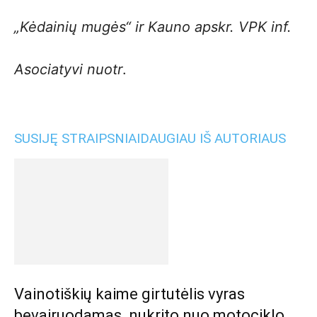
„Kėdainių mugės“ ir Kauno apskr. VPK inf.
Asociatyvi nuotr
.
SUSIJĘ STRAIPSNIAI
DAUGIAU IŠ AUTORIAUS
Vainotiškių kaime girtutėlis vyras
bevairuodamas nukrito nuo motociklo