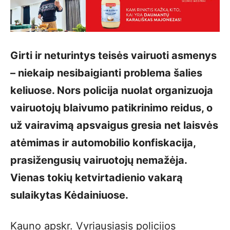
Girti ir neturintys teisės vairuoti asmenys
– niekaip nesibaigianti problema šalies
keliuose. Nors policija nuolat organizuoja
vairuotojų blaivumo patikrinimo reidus, o
už vairavimą apsvaigus gresia net laisvės
atėmimas ir automobilio konfiskacija,
prasižengusių vairuotojų nemažėja.
Vienas tokių ketvirtadienio vakarą
sulaikytas Kėdainiuose.
Kauno apskr. Vyriausiasis policijos