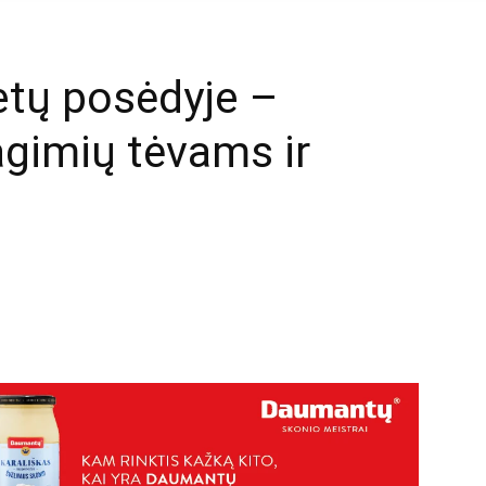
tų posėdyje –
agimių tėvams ir
mail