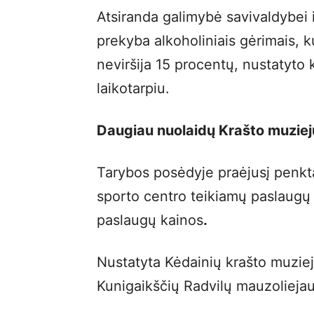
Atsiranda galimybė savivaldybei 
prekyba alkoholiniais gėrimais, ku
neviršija 15 procentų, nustatyto k
laikotarpiu.
Daugiau nuolaidų Krašto muziej
Tarybos posėdyje praėjusį penkta
sporto centro teikiamų paslaugų 
paslaugų kainos
.
Nustatyta Kėdainių krašto muziej
Kunigaikščių Radvilų mauzoliejau