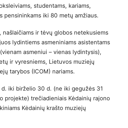
ksleiviams, studentams, kariams,
ės pensininkams iki 80 metų amžiaus.
, našlaičiams ir tėvų globos netekusiems
 juos lydintiems asmeniniams asistentams
(vienam asmeniui – vienas lydintysis),
tų ir vyresniems, Lietuvos muziejų
ejų tarybos (ICOM) nariams.
d. iki birželio 30 d. (ne iki gegužės 31
 projekte) trečiadieniais Kėdainių rajono
okiniams Kėdainių krašto muziejų