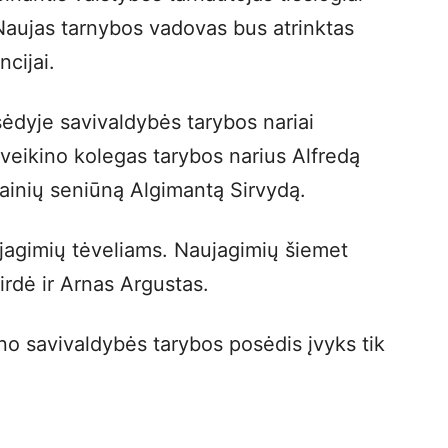
Naujas tarnybos vadovas bus atrinktas
cijai.
ėdyje savivaldybės tarybos nariai
sveikino kolegas tarybos narius Alfredą
ainių seniūną Algimantą Sirvydą.
jagimių tėveliams. Naujagimių šiemet
irdė ir Arnas Argustas.
no savivaldybės tarybos posėdis įvyks tik