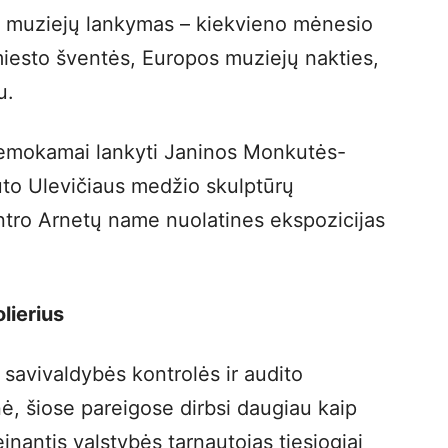
 muziejų lankymas – kiekvieno mėnesio
miesto šventės, Europos muziejų nakties,
u.
nemokamai lankyti Janinos Monkutės-
uto Ulevičiaus medžio skulptūrų
ntro Arnetų name nuolatines ekspozicijas
lierius
 savivaldybės kontrolės ir audito
ė, šiose pareigose dirbsi daugiau kaip
nantis valstybės tarnautojas tiesiogiai