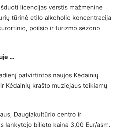
išduoti licencijas verstis mažmenine
rių tūrinė etilo alkoholio koncentracija
urortinio, poilsio ir turizmo sezono
uje …
dienį patvirtintos naujos Kėdainių
ir Kėdainių krašto muziejaus teikiamų
aus, Daugiakultūrio centro ir
s lankytojo bilieto kaina 3,00 Eur/asm.