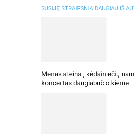
SUSIJĘ STRAIPSNIAI
DAUGIAU IŠ A
Menas ateina į kėdainiečių nam
koncertas daugiabučio kieme