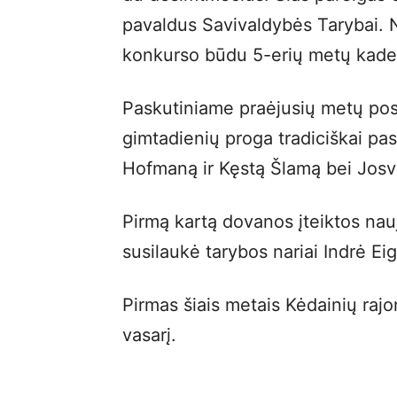
pavaldus Savivaldybės Tarybai. 
konkurso būdu 5-erių metų kaden
Paskutiniame praėjusių metų pos
gimtadienių proga tradiciškai pa
Hofmaną ir Kęstą Šlamą bei Josv
Pirmą kartą dovanos įteiktos nau
susilaukė tarybos nariai Indrė Eig
Pirmas šiais metais Kėdainių rajo
vasarį.