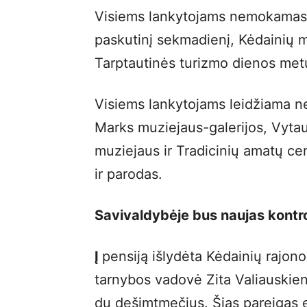
Visiems lankytojams nemokamas
paskutinį sekmadienį, Kėdainių 
Tarptautinės turizmo dienos met
Visiems lankytojams leidžiama 
Marks muziejaus-galerijos, Vyta
muziejaus ir Tradicinių amatų ce
ir parodas.
Savivaldybėje bus naujas kontro
Į
pensiją išlydėta Kėdainių rajono
tarnybos vadovė Zita Valiauskien
du dešimtmečius. Šias pareigas ei