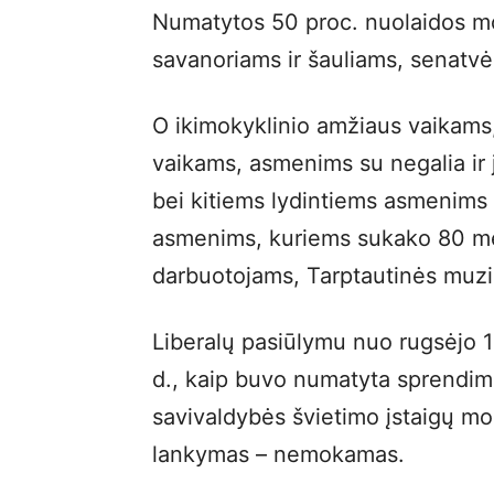
Numatytos 50 proc. nuolaidos mo
savanoriams ir šauliams, senatv
O ikimokyklinio amžiaus vaikams
vaikams, asmenims su negalia ir
bei kitiems lydintiems asmenims 
asmenims, kuriems sukako 80 me
darbuotojams, Tarptautinės muzi
Liberalų pasiūlymu nuo rugsėjo 1 
d., kaip buvo numatyta sprendimo
savivaldybės švietimo įstaigų m
lankymas – nemokamas.