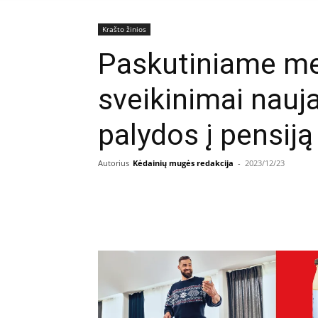
Krašto žinios
Paskutiniame me
sveikinimai nauj
palydos į pensiją
Autorius
Kėdainių mugės redakcija
-
2023/12/23
Facebook
E
Dalintis