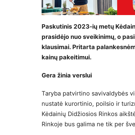
Paskutinis 2023-ių metų Kėdain
prasidėjo nuo sveikinimų, o pas
klausimai. Pritarta palankesnėm
kainų pakeitimui.
Gera žinia verslui
Taryba patvirtino savivaldybės vi
nustatė kurortinio, poilsio ir tur
Kėdainių Didžiosios Rinkos aikštė
Rinkoje bus galima ne tik per šv