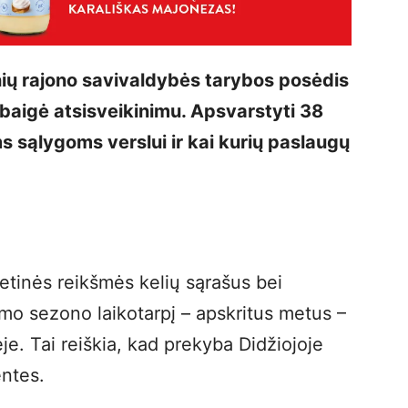
ių rajono savivaldybės tarybos posėdis
ibaigė atsisveikinimu. Apsvarstyti 38
s sąlygoms verslui ir kai kurių paslaugų
etinės reikšmės kelių sąrašus bei
izmo sezono laikotarpį – apskritus metus –
je. Tai reiškia, kad prekyba Didžiojoje
entes.