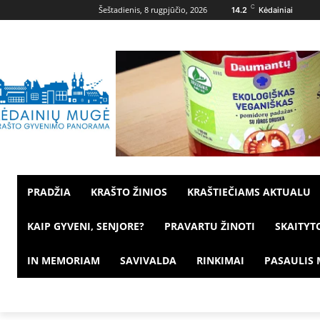
C
Šeštadienis, 8 rugpjūčio, 2026
14.2
Kėdainiai
PRADŽIA
KRAŠTO ŽINIOS
KRAŠTIEČIAMS AKTUALU
KAIP GYVENI, SENJORE?
PRAVARTU ŽINOTI
SKAITYT
IN MEMORIAM
SAVIVALDA
RINKIMAI
PASAULIS