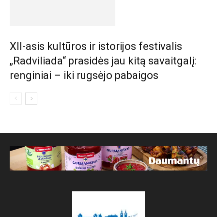
XII-asis kultūros ir istorijos festivalis
„Radviliada“ prasidės jau kitą savaitgalį:
renginiai – iki rugsėjo pabaigos