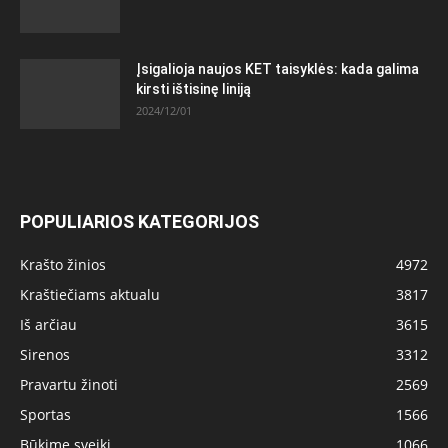
Įsigalioja naujos KET taisyklės: kada galima
kirsti ištisinę liniją
2024/12/01
POPULIARIOS KATEGORIJOS
Krašto žinios
4972
Kraštiečiams aktualu
3817
Iš arčiau
3615
Sirenos
3312
Pravartu žinoti
2569
Sportas
1566
Būkime sveiki
1066