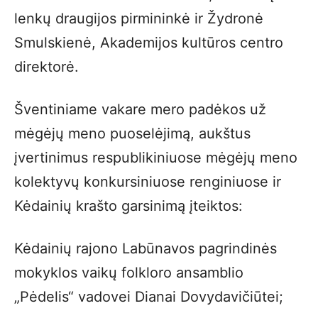
lenkų draugijos pirmininkė ir Žydronė
Smulskienė, Akademijos kultūros centro
direktorė.
Šventiniame vakare mero padėkos už
mėgėjų meno puoselėjimą, aukštus
įvertinimus respublikiniuose mėgėjų meno
kolektyvų konkursiniuose renginiuose ir
Kėdainių krašto garsinimą įteiktos:
Kėdainių rajono Labūnavos pagrindinės
mokyklos vaikų folkloro ansamblio
„Pėdelis“ vadovei Dianai Dovydavičiūtei;