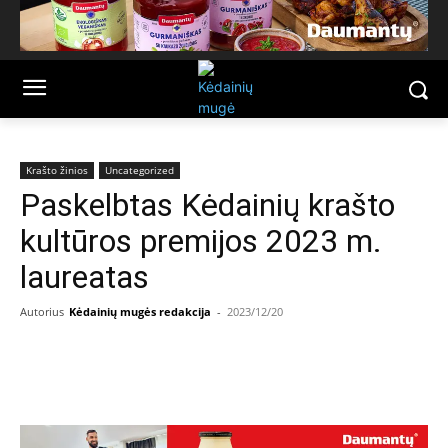
Krašto žinios
Uncategorized
Paskelbtas Kėdainių krašto
kultūros premijos 2023 m.
laureatas
Autorius
Kėdainių mugės redakcija
-
2023/12/20
Facebook
Email