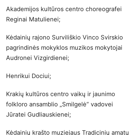
Akademijos kultūros centro choreografei
Reginai Matulienei;
Kėdainių rajono Surviliškio Vinco Svirskio
pagrindinės mokyklos muzikos mokytojai
Audronei Vizgirdienei;
Henrikui Dociui;
Krakių kultūros centro vaikų ir jaunimo
folkloro ansamblio „Smilgelė“ vadovei
Jūratei Gudliauskienei;
Kėdainių krašto muziejaus Tradicinių amatų