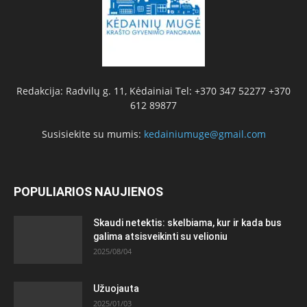
Redakcija: Radvilų g. 11, Kėdainiai Tel: +370 347 52277 +370
612 89877
Susisiekite su mumis:
kedainiumuge@gmail.com
POPULIARIOS NAUJIENOS
Skaudi netektis: skelbiama, kur ir kada bus
galima atsisveikinti su velioniu
2025/08/04
Užuojauta
2025/01/03