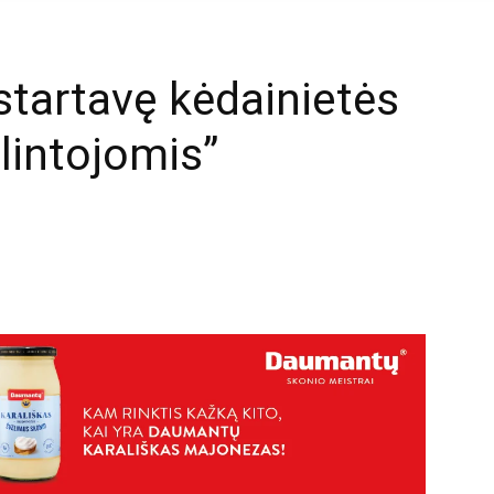
tartavę kėdainietės
lintojomis”
mail