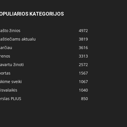
OPULIARIOS KATEGORIJOS
ašto žinios
4972
aštiečiams aktualu
3819
 arčiau
3616
irenos
3313
avartu žinoti
2572
portas
1567
kime sveiki
1067
isvalaikis
1040
rslas PLIUS
850