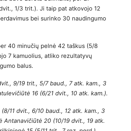
it., 1/3 trit.). Ji taip pat atkovojo 12
s perdavimus bei surinko 30 naudingumo
er 40 minučių pelnė 42 taškus (5/8
vojo 7 kamuolius, atliko rezultatyvų
ngumo balus.
., 9/19 trit., 5/7 baud., 7 atk. kam., 3
tulevičiūtė 16 (6/21 dvit., 10 atk. kam.).
(8/11 dvit., 6/10 baud., 12 atk. kam., 3
ė Antanavičiūtė 20 (10/19 dvit., 19 atk.
lkinienė 15 (5/11 trit., 7 rez. perd.),