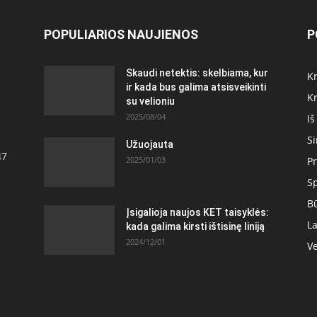
POPULIARIOS NAUJIENOS
P
Skaudi netektis: skelbiama, kur
Kr
ir kada bus galima atsisveikinti
Kr
su velioniu
2025/08/04
Iš
S
Užuojauta
47
2025/01/03
Pr
S
Bū
Įsigalioja naujos KET taisyklės:
La
kada galima kirsti ištisinę liniją
2024/12/01
Ve