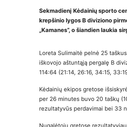
Sekmadienį Kėdainių sporto ce
krepšinio lygos B diviziono pir
„Kamanes”, o šiandien laukia sir
Loreta Sulimaitė pelnė 25 taškus
iškovojo aštuntąją pergalę B divi
114:64 (21:14, 26:16, 34:15, 33:1
Kėdainių ekipos gretose išsiskyr
per 26 minutes buvo 20 taškų (10
rezultatyvūs perdavimai bei 33 
Nugalėtojų gretose rezultatyviau