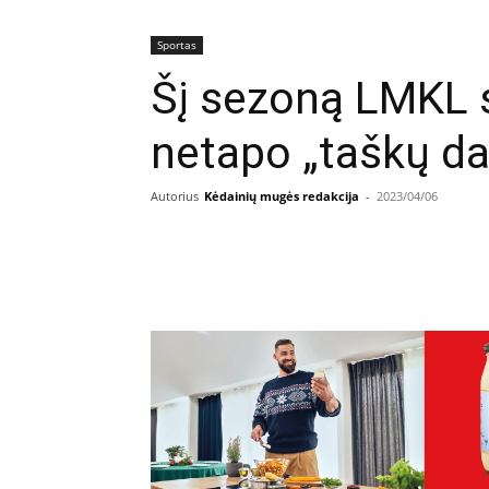
Sportas
Šį sezoną LMKL s
netapo „taškų da
Autorius
Kėdainių mugės redakcija
-
2023/04/06
Facebook
E
Dalintis