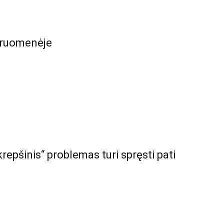
druomenėje
krepšinis“ problemas turi spręsti pati