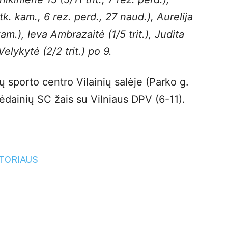
atk. kam., 6 rez. perd., 27 naud.), Aurelija
am.), Ieva Ambrazaitė (1/5 trit.), Judita
Velykytė (2/2 trit.) po 9.
ų sporto centro Vilainių salėje (Parko g.
dainių SC žais su Vilniaus DPV (6-11).
UTORIAUS