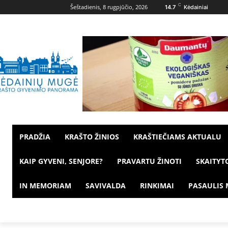
C
Šeštadienis, 8 rugpjūčio, 2026
14.7
Kėdainiai
PRADŽIA
KRAŠTO ŽINIOS
KRAŠTIEČIAMS AKTUALU
KAIP GYVENI, SENJORE?
PRAVARTU ŽINOTI
SKAITYT
IN MEMORIAM
SAVIVALDA
RINKIMAI
PASAULIS