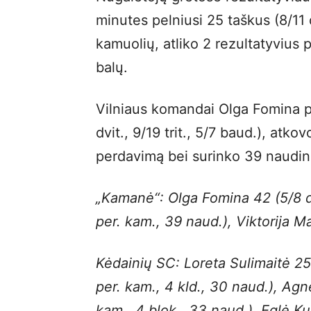
minutes pelniusi 25 taškus (8/11 dv
kamuolių, atliko 2 rezultatyviu
balų.
Vilniaus komandai Olga Fomina p
dvit., 9/19 trit., 5/7 baud.), atko
perdavimą bei surinko 39 naudi
„Kamanė“: Olga Fomina 42 (5/8 dvit
per. kam., 39 naud.), Viktorija Ma
Kėdainių SC: Loreta Sulimaitė 25 
per. kam., 4 kld., 30 naud.), Agn
kam., 4 blok., 33 naud.), Eglė Kuri