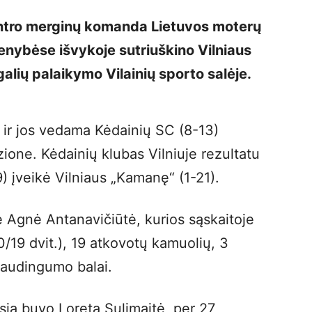
ntro merginų komanda Lietuvos moterų
menybėse išvykoje sutriuškino Vilniaus
galių palaikymo Vilainių sporto salėje.
 ir jos vedama Kėdainių SC (8-13)
zione. Kėdainių klubas Vilniuje rezultatu
9) įveikė Vilniaus „Kamanę“ (1-21).
ė Agnė Antanavičiūtė, kurios sąskaitoje
/19 dvit.), 19 atkovotų kamuolių, 3
naudingumo balai.
sia buvo Loreta Sulimaitė, per 27