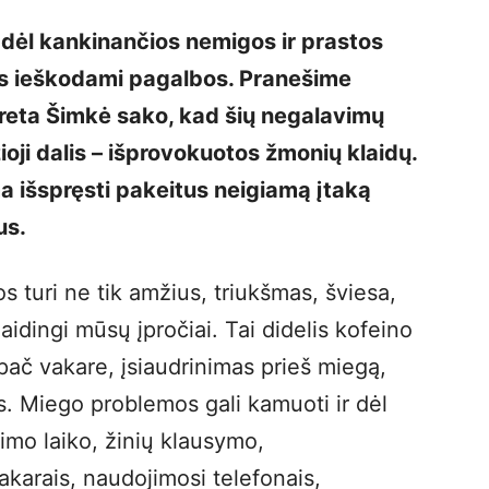
 dėl kankinančios nemigos ir prastos
es ieškodami pagalbos. Pranešime
Greta Šimkė sako, kad šių negalavimų
oji dalis – išprovokuotos žmonių klaidų.
ma išspręsti pakeitus neigiamą įtaką
us.
s turi ne tik amžius, triukšmas, šviesa,
laidingi mūsų įpročiai. Tai didelis kofeino
ypač vakare, įsiaudrinimas prieš miegą,
. Miego problemos gali kamuoti ir dėl
imo laiko, žinių klausymo,
akarais, naudojimosi telefonais,