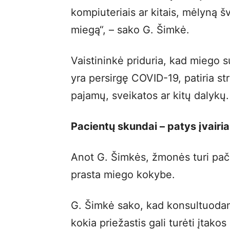
kompiuteriais ar kitais, mėlyną šv
miegą“, – sako G. Šimkė.
Vaistininkė priduria, kad miego su
yra persirgę COVID-19, patiria st
pajamų, sveikatos ar kitų dalykų.
Pacientų skundai – patys įvairia
Anot G. Šimkės, žmonės turi pači
prasta miego kokybe.
G. Šimkė sako, kad konsultuodama
kokia priežastis gali turėti įtak