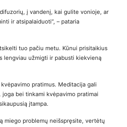
 difuzorių, į vandenį, kai gulite vonioje, ar
ti ir atsipalaiduoti“, – pataria
tsikelti tuo pačiu metu. Kūnui prisitaikius
us lengviau užmigti ir pabusti kiekvieną
, kvėpavimo pratimus. Meditacija gali
, joga bei tinkami kvėpavimo pratimai
sikaupusią įtampa.
 miego problemų neišspręsite, vertėtų