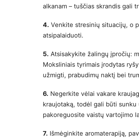
alkanam – tuščias skrandis gali t
4.
Venkite stresinių situacijų, o
atsipalaiduoti.
5.
Atsisakykite žalingų įpročių: m
Moksliniais tyrimais įrodytas ryš
užmigti, prabudimų naktį bei tru
6.
Negerkite vėlai vakare kraujag
kraujotaką, todėl gali būti sunku
pakoreguosite vaistų vartojimo la
7.
Išmėginkite aromaterapiją, pavy