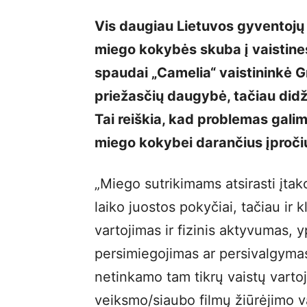
Vis daugiau Lietuvos gyventojų
miego kokybės skuba į vaistin
spaudai „Camelia“ vaisti­ninkė 
priežasčių daugybė, tačiau didži
Tai reiškia, kad problemas gali
miego kokybei darančius įproči
„Miego sutrikimams atsirasti įtako
laiko juostos pokyčiai, tačiau ir k
vartojimas ir fizinis aktyvumas, 
persimiegojimas ar persivalgymas
netinkamo tam tikrų vaistų vartoj
veiksmo/siaubo filmų žiūrėjimo v