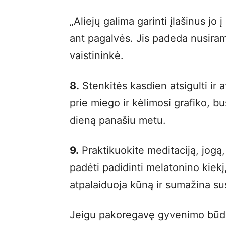
„Aliejų galima garinti įlašinus jo į
ant pagalvės. Jis padeda nusiramin
vaistininkė.
8.
Stenkitės kasdien atsigulti ir a
prie miego ir kėlimosi grafiko, b
dieną panašiu metu.
9.
Praktikuokite meditaciją, jogą
padėti padidinti melatonino kiekį
atpalaiduoja kūną ir sumažina su
Jeigu pakoregavę gyvenimo būdą