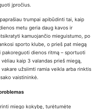
guoti įpročius.
prašiau trumpai apibūdinti tai, kaip
s dienos metu geria daug kavos ir
tsikratyti kamuojančio mieguistumo, po
ankosi sporto klube, o prieš pat miegą
i pakoreguoti dienos ritmą – sportuoti
e vėliau kaip 3 valandas prieš miegą,
 vakare užsiimti ramia veikla arba rinktis
sako vaistininkė.
 problemas
rinti miego kokybę, turėtumėte