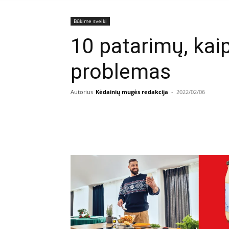
Būkime sveiki
10 patarimų, kai
problemas
Autorius
Kėdainių mugės redakcija
-
2022/02/06
Facebook
E
Dalintis