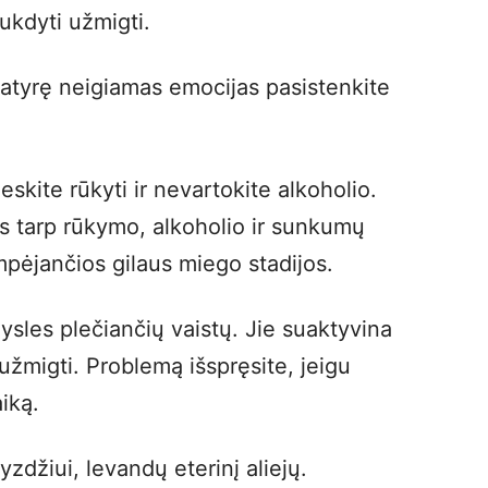
rukdyti užmigti.
 patyrę neigiamas emocijas pasistenkite
eskite rūkyti ir nevartokite alkoholio.
ys tarp rūkymo, alkoholio ir sunkumų
mpėjančios gilaus miego stadijos.
ysles plečiančių vaistų. Jie suaktyvina
 užmigti. Problemą išspręsite, jeigu
iką.
zdžiui, levandų eterinį aliejų.