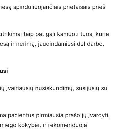
iesą spinduliuojančiais prietaisais prieš
trikimai taip pat gali kamuoti tuos, kurie
resą ir nerimą, jaudindamiesi dėl darbo,
usi
ų įvairiausių nusiskundimų, susijusių su
 pacientus pirmiausia prašo jų įvardyti,
os miego kokybei, ir rekomenduoja