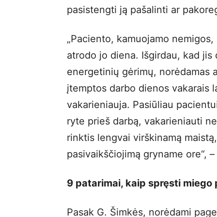
pasistengti ją pašalinti ar pakore
„Paciento, kamuojamo nemigos, pa
atrodo jo diena. Išgirdau, kad ji
energetinių gėrimų, norėdamas a
įtemptos darbo dienos vakarais l
vakarieniauja. Pasiūliau pacientu
ryte prieš darbą, vakarieniauti n
rinktis lengvai virškinamą maistą,
pasivaikščiojimą gryname ore“, – 
9 patarimai, kaip spręsti miego
Pasak G. Šimkės, norėdami page