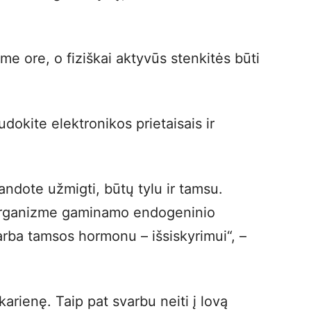
me ore, o fiziškai aktyvūs stenkitės būti
okite elektronikos prietaisais ir
andote užmigti, būtų tylu ir tamsu.
organizme gaminamo endogeninio
rba tamsos hormonu – išsiskyrimui“, –
arienę. Taip pat svarbu neiti į lovą