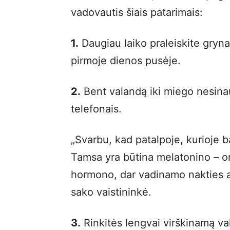
vadovautis šiais patarimais:
1.
Daugiau laiko praleiskite gryna
pirmoje dienos pusėje.
2.
Bent valandą iki miego nesinaud
telefonais.
„Svarbu, kad patalpoje, kurioje b
Tamsa yra būtina melatonino – 
hormono, dar vadinamo nakties a
sako vaistininkė.
3.
Rinkitės lengvai virškinamą vak