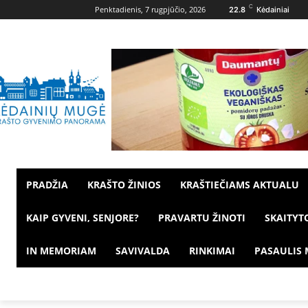
C
Penktadienis, 7 rugpjūčio, 2026
22.8
Kėdainiai
PRADŽIA
KRAŠTO ŽINIOS
KRAŠTIEČIAMS AKTUALU
KAIP GYVENI, SENJORE?
PRAVARTU ŽINOTI
SKAITYT
IN MEMORIAM
SAVIVALDA
RINKIMAI
PASAULIS